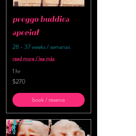
preggo buddies
special
28 - 37 weeks / semanas
read more / lea más
1 hr
270
$270
US
dollars
book / reserva