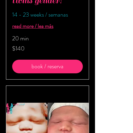
twins gender!
14 - 23 weeks / semanas
read more / lea más
20 min
140
$140
US
dollars
book / reserva