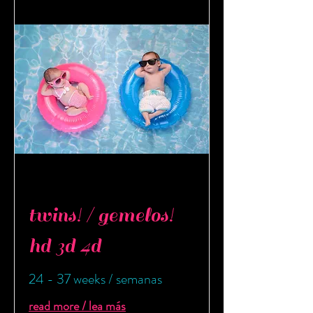
twins! / gemelos!
hd 3d 4d
24 - 37 weeks / semanas
read more / lea más