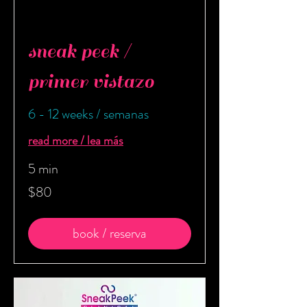
sneak peek /
primer vistazo
6 - 12 weeks / semanas
read more / lea más
5 min
80
$80
US
dollars
book / reserva