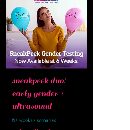
sneakpeek duo!
early gender +
ultrasound
6+ weeks / semanas