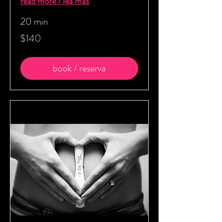
read more / lea más
20 min
140
$140
US
dollars
book / reserva