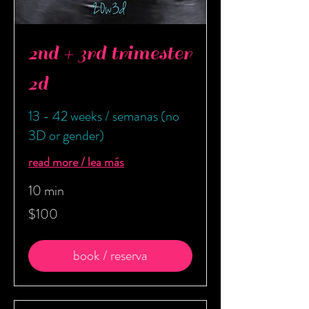
2nd + 3rd trimester
2d
13 - 42 weeks / semanas (no
3D or gender)
read more / lea más
10 min
100
$100
US
dollars
book / reserva